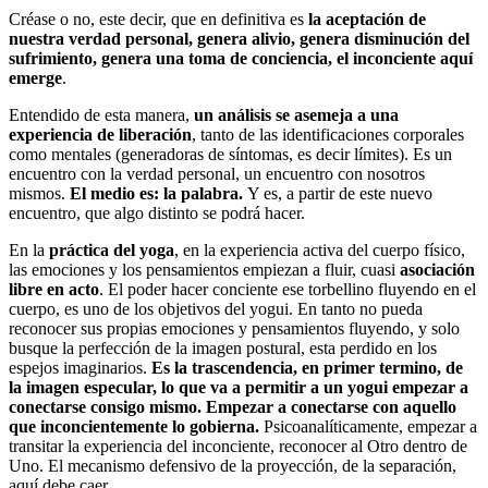
Créase o no, este decir, que en definitiva es
la aceptación de
nuestra verdad personal, genera alivio, genera disminución del
sufrimiento, genera una toma de conciencia, el inconciente aquí
emerge
.
Entendido de esta manera,
un análisis se asemeja a una
experiencia de liberación
, tanto de las identificaciones corporales
como mentales (generadoras de síntomas, es decir límites). Es un
encuentro con la verdad personal, un encuentro con nosotros
mismos.
El medio es: la palabra.
Y es, a partir de este nuevo
encuentro, que algo distinto se podrá hacer.
En la
práctica del yoga
, en la experiencia activa del cuerpo físico,
las emociones y los pensamientos empiezan a fluir, cuasi
asociación
libre en acto
. El poder hacer conciente ese torbellino fluyendo en el
cuerpo, es uno de los objetivos del yogui. En tanto no pueda
reconocer sus propias emociones y pensamientos fluyendo, y solo
busque la perfección de la imagen postural, esta perdido en los
espejos imaginarios.
Es la trascendencia, en primer termino, de
la imagen especular, lo que va a permitir a un yogui empezar a
conectarse consigo mismo. Empezar a conectarse con aquello
que inconcientemente lo gobierna.
Psicoanalíticamente, empezar a
transitar la experiencia del inconciente, reconocer al Otro dentro de
Uno. El mecanismo defensivo de la proyección, de la separación,
aquí debe caer.