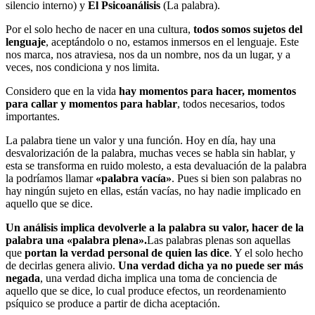
silencio interno) y
El Psicoanálisis
(La palabra).
Por el solo hecho de nacer en una cultura,
todos somos sujetos del
lenguaje
, aceptándolo o no, estamos inmersos en el lenguaje. Este
nos marca, nos atraviesa, nos da un nombre, nos da un lugar, y a
veces, nos condiciona y nos limita.
Considero que en la vida
hay momentos para hacer, momentos
para callar y momentos para hablar
, todos necesarios, todos
importantes.
La palabra tiene un valor y una función. Hoy en día, hay una
desvalorización de la palabra, muchas veces se habla sin hablar, y
esta se transforma en ruido molesto, a esta devaluación de la palabra
la podríamos llamar
«palabra vacía»
. Pues si bien son palabras no
hay ningún sujeto en ellas, están vacías, no hay nadie implicado en
aquello que se dice.
Un análisis implica devolverle a la palabra su valor, hacer de la
palabra una «palabra plena».
Las palabras plenas son aquellas
que
portan la verdad personal de quien las dice
. Y el solo hecho
de decirlas genera alivio.
Una verdad dicha ya no puede ser más
negada
, una verdad dicha implica una toma de conciencia de
aquello que se dice, lo cual produce efectos, un reordenamiento
psíquico se produce a partir de dicha aceptación.