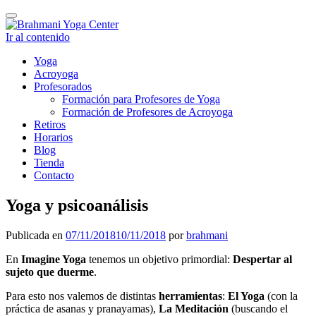
Cambiar
navegación
Ir al contenido
Yoga
Acroyoga
Profesorados
Formación para Profesores de Yoga
Formación de Profesores de Acroyoga
Retiros
Horarios
Blog
Tienda
Contacto
Yoga y psicoanálisis
Publicada en
07/11/2018
10/11/2018
por
brahmani
En
Imagine Yoga
tenemos un objetivo primordial:
Despertar al
sujeto que duerme
.
Para esto nos valemos de distintas
herramientas
:
El Yoga
(con la
práctica de asanas y pranayamas),
La Meditación
(buscando el